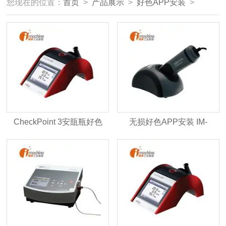
您现在的位置：
首页
>
产品展示
>
好色APP安装
>
CheckPoint 3安瓿瓶好色
无损好色APP安装 IM-
APP安装
OpTech-O2