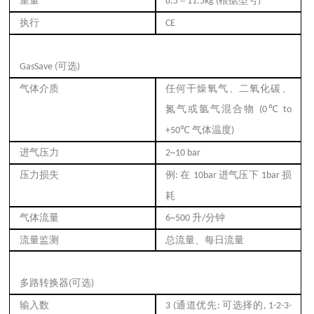
重量
–
根据型号
8.5
11.5kg (
)
执行
CE
可选
GasSave (
)
气体介质
任何干燥氧气、二氧化碳、
氮气或氩气混合物
℃
(0
to
℃
气体温度
+50
)
进气压力
2~10 bar
压力损失
例
在
进气压下
损
:
10bar
1bar
耗
气体流量
升
分钟
6~500
/
流量监测
总流量、每日流量
多路转换器
可选
(
)
输入数
通道优先
可选择的
3 (
:
, 1-2-3-