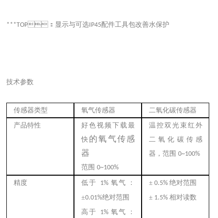
：显示与可选
配件工具包改善水保护
***TOP
IP45
技术参数
传感器类型
氧气传感器
二氧化碳传感器
产品特性
好色视频下载最
温控双光束红外
的氧气传感
快
二氧化碳传感
器
器，范围
0~100%
范围
0~100%
精度
低于
氧气：
±
绝对范围
1%
0.5%
±
绝对范围
±
相对读数
0.01%
1.5%
高于
氧气：
1%