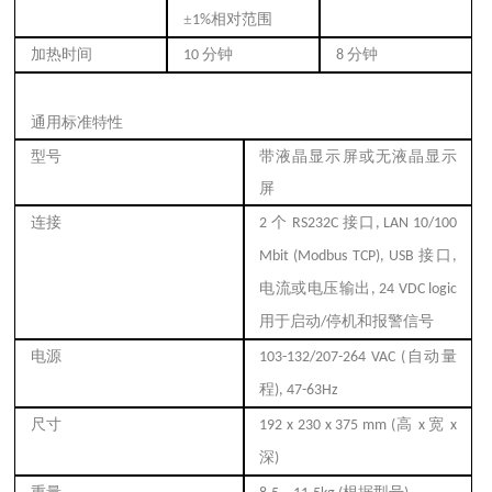
±
相对范围
1%
加热时间
分钟
分钟
10
8
通用标准特性
型号
带液晶显示屏或无液晶显示
屏
连接
个
接口
2
RS232C
, LAN 10/100
接口
Mbit (Modbus TCP), USB
,
电流或电压输出
, 24 VDC logic
用于启动
停机和报警信号
/
电源
自动量
103-132/207-264 VAC (
程
), 47-63Hz
尺寸
高
宽
192 x 230 x 375 mm (
x
x
深
)