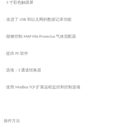
·
寸彩色触摸屏
5
· 改进了
和以太网的数据记录功能
USB
· 能够控制
气体混配器
MAP Mix Provectus
·
提供
软件
PC
·
选项：
通道转换器
3
·
使用
扩展远程监控和控制选项
Modbus TCP
操作方法