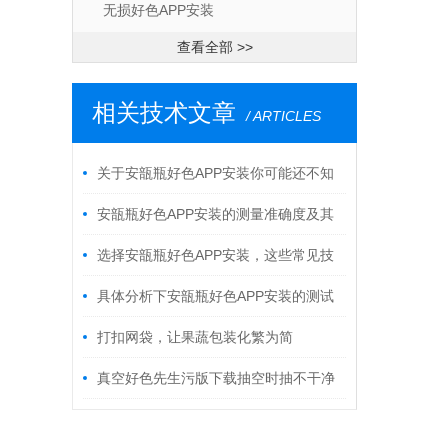
无损好色APP安装
查看全部 >>
相关技术文章
/ ARTICLES
关于安瓿瓶好色APP安装你可能还不知
道！
安瓿瓶好色APP安装的测量准确度及其
影响因素
选择安瓿瓶好色APP安装，这些常见技
巧需要告诉你
具体分析下安瓿瓶好色APP安装的测试
原理
打扣网袋，让果蔬包装化繁为简
真空好色先生污版下载抽空时抽不干净
怎么解决